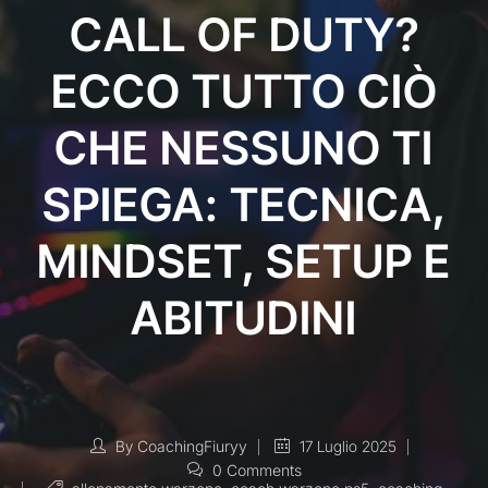
CALL OF DUTY?
ECCO TUTTO CIÒ
CHE NESSUNO TI
SPIEGA: TECNICA,
MINDSET, SETUP E
ABITUDINI
By
CoachingFiuryy
17 Luglio 2025
0 Comments