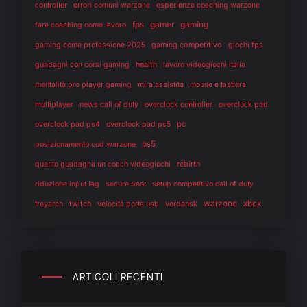
controller
errori comuni warzone
esperienza coaching warzone
fps
gaming
gamer
fare coaching come lavoro
gaming competitivo
gaming come professione 2025
giochi fps
health
guadagni con corsi gaming
lavoro videogiochi italia
mentalità pro player gaming
mira assistita
mouse e tastiera
multiplayer
news call of duty
overclock controller
overclock pad
pc
overclock pad ps4
overclock pad ps5
ps5
posizionamento cod warzone
rebirth
quanto guadagna un coach videogiochi
riduzione input lag
secure boot
setup competitivo call of duty
warzone
twitch
verdansk
xbox
treyarch
velocità porta usb
ARTICOLI RECENTI