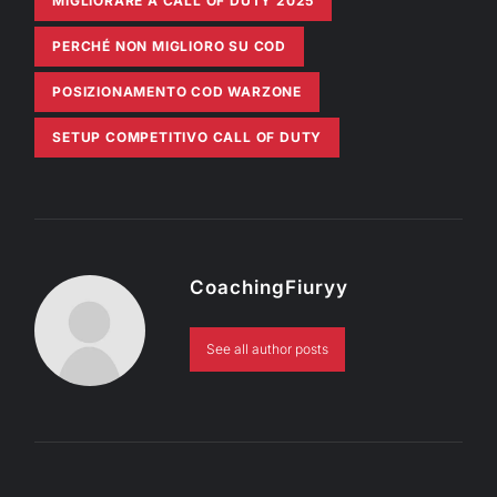
MIGLIORARE A CALL OF DUTY 2025
PERCHÉ NON MIGLIORO SU COD
POSIZIONAMENTO COD WARZONE
SETUP COMPETITIVO CALL OF DUTY
CoachingFiuryy
See all author posts