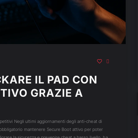
KARE IL PAD CON
TIVO GRAZIE A
titivi Negli ultimi aggiornamenti degli anti-cheat di
to obbligatorio mantenere Secure Boot attivo per poter
iorare la sicurezza e prevenire cheat a basso livello, ha