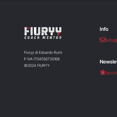
Info
info@
Fiuryy di Edoardo Rumi
P.IVA IT04556730168
Newsle
©2024 FIURYY
Iscrivi