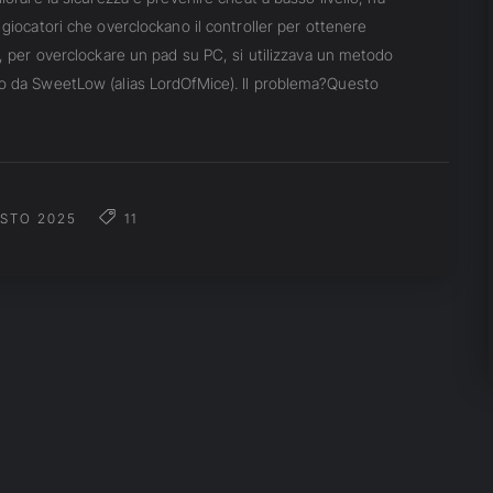
 giocatori che overclockano il controller per ottenere
a, per overclockare un pad su PC, si utilizzava un metodo
to da SweetLow (alias LordOfMice). Il problema?Questo
STO 2025
11