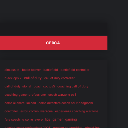
aim assist
battle beaver
battlefield
battlefield controller
call of duty
black ops 7
call of duty controller
coaching call of duty
call of duty tutorial
coach cod ps5
coaching gamer professione
coach warzone ps5
come allenarsi su cod
come diventare coach nei videogiochi
controller
errori comuni warzone
esperienza coaching warzone
fps
gaming
gamer
fare coaching come lavoro
gaming competitivo
gaming come professione 2025
giochi fps