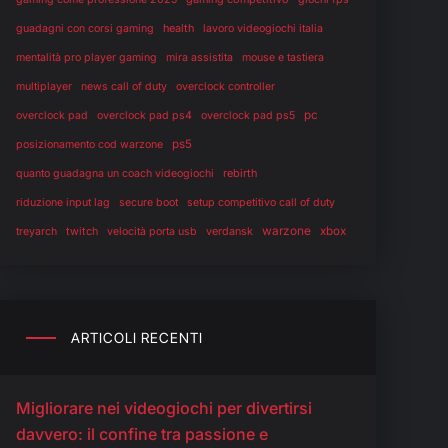
health
guadagni con corsi gaming
lavoro videogiochi italia
mentalità pro player gaming
mira assistita
mouse e tastiera
multiplayer
news call of duty
overclock controller
pc
overclock pad
overclock pad ps4
overclock pad ps5
ps5
posizionamento cod warzone
rebirth
quanto guadagna un coach videogiochi
riduzione input lag
secure boot
setup competitivo call of duty
warzone
twitch
verdansk
xbox
treyarch
velocità porta usb
ARTICOLI RECENTI
Migliorare nei videogiochi per divertirsi
davvero: il confine tra passione e