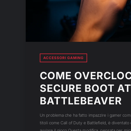
ACCESSORI GAMING
COME OVERCLOC
SECURE BOOT AT
BATTLEBEAVER
Un problema che ha fatto impazzire i gamer compe
titoli come Call of Duty e Battlefield, è diventa
avviare il gioco.Questa modifica, pensata per migl