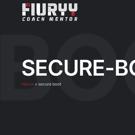
SECURE-B
Home
»
secure boot