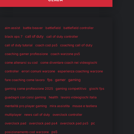
aim assist
battle beaver
battlefield
battlefield controller
call of duty
black ops 7
call of duty controller
coaching call of duty
call of duty tutorial
coach cod ps5
coaching gamer professione
coach warzone ps5
come allenarsi su cod
come diventare coach nei videogiochi
controller
errori comuni warzone
esperienza coaching warzone
fps
gaming
gamer
fare coaching come lavoro
gaming competitivo
gaming come professione 2025
giochi fps
health
guadagni con corsi gaming
lavoro videogiochi italia
mentalità pro player gaming
mira assistita
mouse e tastiera
multiplayer
news call of duty
overclock controller
pc
overclock pad
overclock pad ps4
overclock pad ps5
ps5
posizionamento cod warzone