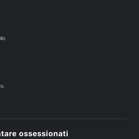
llo
ro.
ntare ossessionati