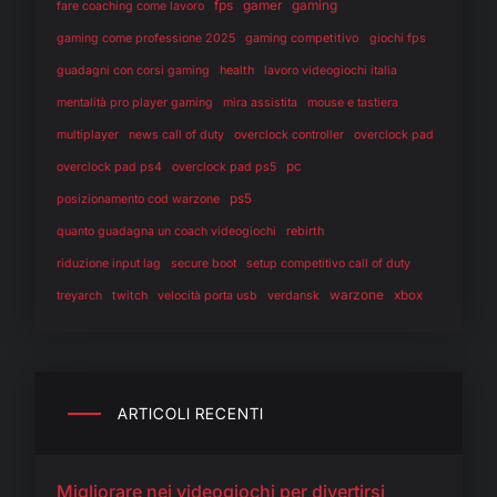
fps
gaming
gamer
fare coaching come lavoro
gaming competitivo
gaming come professione 2025
giochi fps
health
guadagni con corsi gaming
lavoro videogiochi italia
mentalità pro player gaming
mira assistita
mouse e tastiera
multiplayer
news call of duty
overclock controller
overclock pad
pc
overclock pad ps4
overclock pad ps5
ps5
posizionamento cod warzone
rebirth
quanto guadagna un coach videogiochi
riduzione input lag
secure boot
setup competitivo call of duty
warzone
twitch
verdansk
xbox
treyarch
velocità porta usb
ARTICOLI RECENTI
Migliorare nei videogiochi per divertirsi