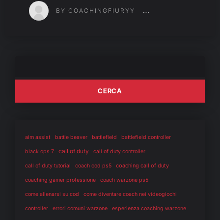
BY COACHINGFIURYY
aim assist
battle beaver
battlefield
battlefield controller
call of duty
black ops 7
call of duty controller
coaching call of duty
call of duty tutorial
coach cod ps5
coaching gamer professione
coach warzone ps5
come allenarsi su cod
come diventare coach nei videogiochi
controller
errori comuni warzone
esperienza coaching warzone