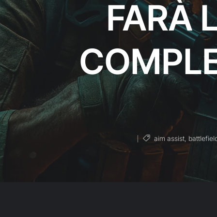
FARÀ 
COMPLE
aim assist
,
battlefiel