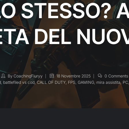
LO STESSO? A
TA DEL NUO
By
CoachingFiuryy
18 Novembre 2025
0 Comments
d
,
battlefiled vs cod
,
CALL OF DUTY
,
FPS
,
GAMING
,
mira assistita
,
PC