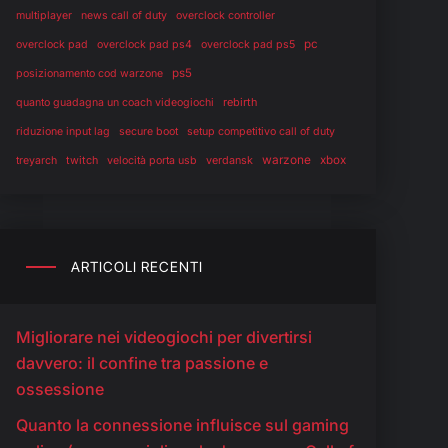
multiplayer
news call of duty
overclock controller
pc
overclock pad
overclock pad ps4
overclock pad ps5
ps5
posizionamento cod warzone
rebirth
quanto guadagna un coach videogiochi
riduzione input lag
secure boot
setup competitivo call of duty
warzone
twitch
verdansk
xbox
treyarch
velocità porta usb
ARTICOLI RECENTI
Migliorare nei videogiochi per divertirsi
davvero: il confine tra passione e
ossessione
Quanto la connessione influisce sul gaming