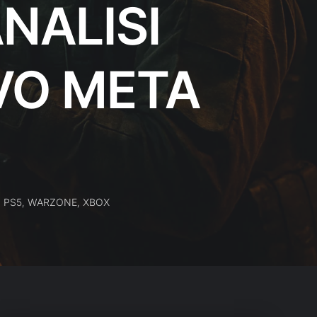
NALISI
VO META
,
PS5
,
WARZONE
,
XBOX