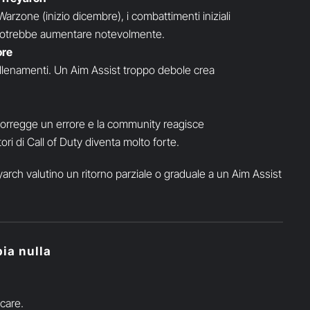
rzone (inizio dicembre), i combattimenti iniziali
to potrebbe aumentare notevolmente.
ore
allenamenti. Un Aim Assist troppo debole crea
orregge un errore e la community reagisce
ori di Call of Duty diventa molto forte.
eyarch valutino un ritorno parziale o graduale a un Aim Assist
ia nulla
care.