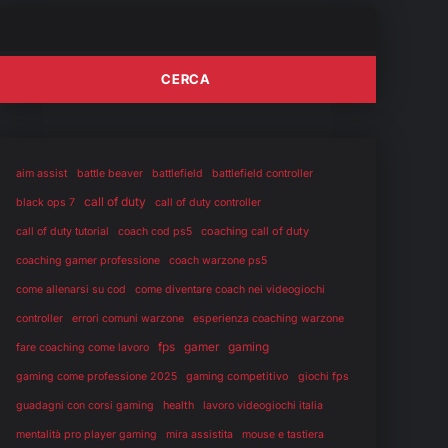
aim assist
battle beaver
battlefield
battlefield controller
call of duty
black ops 7
call of duty controller
coaching call of duty
call of duty tutorial
coach cod ps5
coaching gamer professione
coach warzone ps5
come allenarsi su cod
come diventare coach nei videogiochi
controller
errori comuni warzone
esperienza coaching warzone
fps
gaming
gamer
fare coaching come lavoro
gaming competitivo
gaming come professione 2025
giochi fps
health
guadagni con corsi gaming
lavoro videogiochi italia
mentalità pro player gaming
mira assistita
mouse e tastiera