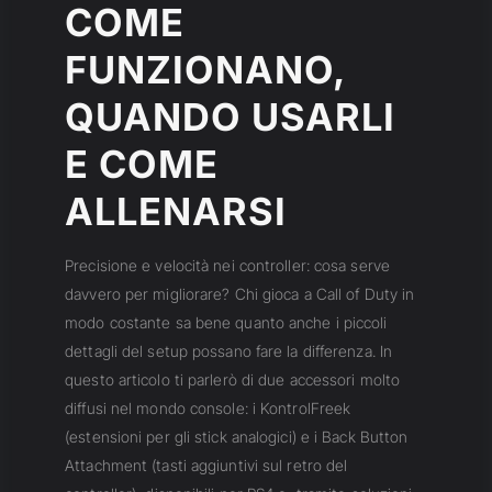
COME
FUNZIONANO,
QUANDO USARLI
E COME
ALLENARSI
Precisione e velocità nei controller: cosa serve
davvero per migliorare? Chi gioca a Call of Duty in
modo costante sa bene quanto anche i piccoli
dettagli del setup possano fare la differenza. In
questo articolo ti parlerò di due accessori molto
diffusi nel mondo console: i KontrolFreek
(estensioni per gli stick analogici) e i Back Button
Attachment (tasti aggiuntivi sul retro del