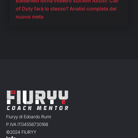
Battlefield torna indietro sull’Aim Assist: Call
of Duty farà lo stesso? Analisi completa del
nuovo meta
Fiuryy di Edoardo Rumi
P.IVA IT04556730168
©2024 FIURYY