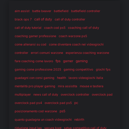
aim assist
battle beaver
battlefield
battlefield controller
call of duty
black ops 7
call of duty controller
coaching call of duty
call of duty tutorial
coach cod ps5
coaching gamer professione
coach warzone ps5
come allenarsi su cod
come diventare coach nei videogiochi
controller
errori comuni warzone
esperienza coaching warzone
fps
gaming
gamer
fare coaching come lavoro
gaming competitivo
gaming come professione 2025
giochi fps
health
guadagni con corsi gaming
lavoro videogiochi italia
mentalità pro player gaming
mira assistita
mouse e tastiera
multiplayer
news call of duty
overclock controller
overclock pad
pc
overclock pad ps4
overclock pad ps5
ps5
posizionamento cod warzone
rebirth
quanto guadagna un coach videogiochi
riduzione input lag
secure boot
setup competitivo call of duty