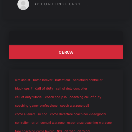
BY COACHINGFIURYY
aim assist
battle beaver
battlefield
battlefield controller
call of duty
black ops 7
call of duty controller
coaching call of duty
call of duty tutorial
coach cod ps5
coaching gamer professione
coach warzone ps5
come allenarsi su cod
come diventare coach nei videogiochi
controller
errori comuni warzone
esperienza coaching warzone
fps
gaming
gamer
fare coaching come lavoro