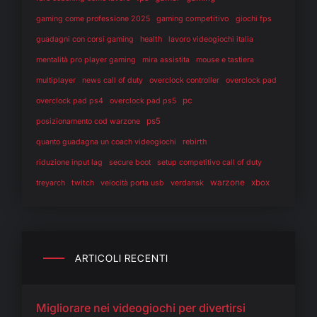
gaming competitivo
gaming come professione 2025
giochi fps
health
guadagni con corsi gaming
lavoro videogiochi italia
mentalità pro player gaming
mira assistita
mouse e tastiera
multiplayer
news call of duty
overclock controller
overclock pad
pc
overclock pad ps4
overclock pad ps5
ps5
posizionamento cod warzone
rebirth
quanto guadagna un coach videogiochi
riduzione input lag
secure boot
setup competitivo call of duty
warzone
twitch
verdansk
xbox
treyarch
velocità porta usb
ARTICOLI RECENTI
Migliorare nei videogiochi per divertirsi