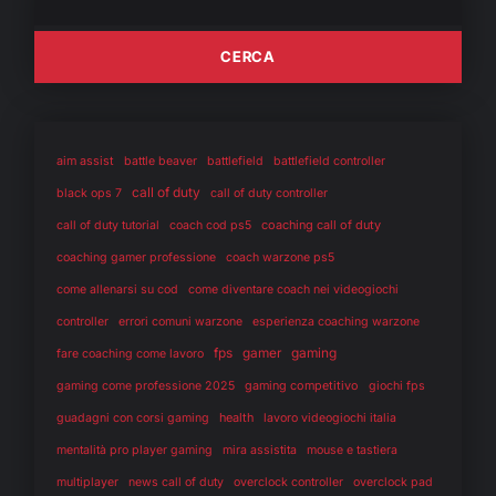
aim assist
battle beaver
battlefield
battlefield controller
call of duty
black ops 7
call of duty controller
coaching call of duty
call of duty tutorial
coach cod ps5
coaching gamer professione
coach warzone ps5
come allenarsi su cod
come diventare coach nei videogiochi
controller
errori comuni warzone
esperienza coaching warzone
fps
gaming
gamer
fare coaching come lavoro
gaming competitivo
gaming come professione 2025
giochi fps
health
guadagni con corsi gaming
lavoro videogiochi italia
mentalità pro player gaming
mira assistita
mouse e tastiera
multiplayer
news call of duty
overclock controller
overclock pad