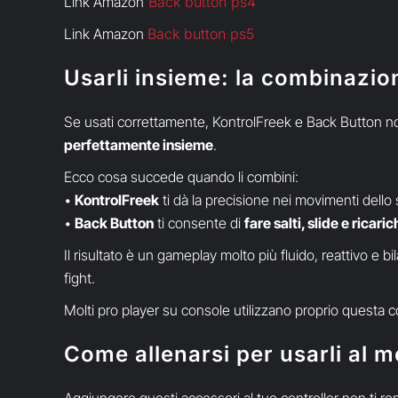
Link Amazon
Back button ps4
Link Amazon
Back button ps5
Usarli insieme: la combinazio
Se usati correttamente, KontrolFreek e Back Button no
perfettamente insieme
.
Ecco cosa succede quando li combini:
•
KontrolFreek
ti dà la precisione nei movimenti dello s
•
Back Button
ti consente di
fare salti, slide e ricari
Il risultato è un gameplay molto più fluido, reattivo e b
fight.
Molti pro player su console utilizzano proprio questa
Come allenarsi per usarli al m