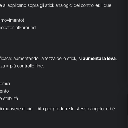
i applicano sopra gli stick analogici del controller. I due
a (movimento)
iocatori all-around
ficace: aumentando l’altezza dello stick, si
aumenta la leva
,
zza = più controllo fine.
nemici
ento
 stabilità
i muovere di più il dito per produrre lo stesso angolo, ed è