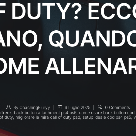
F DUTY? EC
NO, QUANDO
OME ALLENAR
By
CoachingFiuryy
6 Luglio 2025
0 Comments
lfreek
,
back button attachment ps4 ps5
,
come usare back button cod
 of duty
,
migliorare la mira call of duty pad
,
setup ideale cod ps4 ps5
,
v