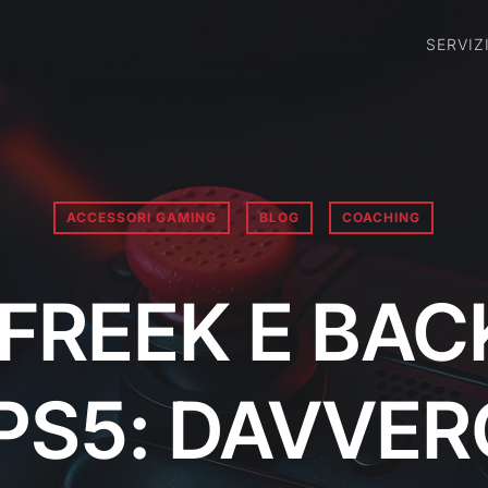
SERVIZ
ACCESSORI GAMING
BLOG
COACHING
FREEK E BAC
PS5: DAVVER