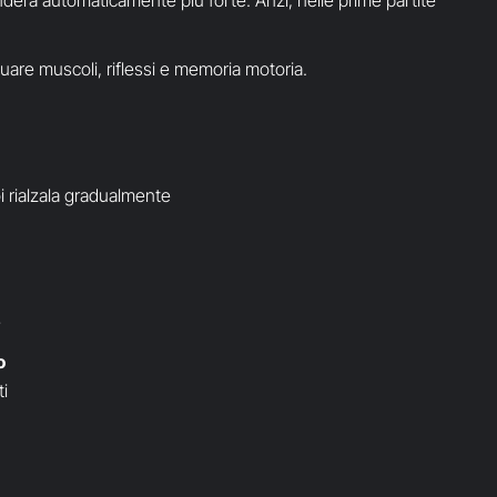
nderà automaticamente più forte. Anzi, nelle prime partite
tuare muscoli, riflessi e memoria motoria.
i rialzala gradualmente
e
o
ti