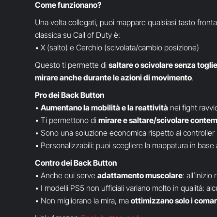
Come funzionano?
Una volta collegati, puoi mappare qualsiasi tasto fronta
classica su Call of Duty è:
• X (salto) e Cerchio (scivolata/cambio posizione)
Questo ti permette di
saltare o scivolare senza toglier
mirare anche durante le azioni di movimento
.
Pro dei Back Button
•
Aumentano la mobilità e la reattività
nei fight ravvic
• Ti permettono di
mirare e saltare/scivolare cont
• Sono una soluzione economica rispetto ai controll
• Personalizzabili: puoi scegliere la mappatura in base a
Contro dei Back Button
• Anche qui serve
adattamento muscolare
: all’iniz
• I modelli PS5 non ufficiali variano molto in qualità: al
• Non migliorano la mira, ma
ottimizzano solo i coma