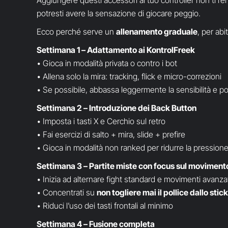
Aggiungere questi accessori al tuo controller non ti re
potresti avere la sensazione di giocare peggio.
Ecco perché serve un
allenamento graduale
, per abi
Settimana 1 – Adattamento ai KontrolFreek
• Gioca in modalità privata o contro i bot
• Allena solo la mira: tracking, flick e micro-correzioni
• Se possibile, abbassa leggermente la sensibilità e po
Settimana 2 – Introduzione dei Back Button
• Imposta i tasti X e Cerchio sul retro
• Fai esercizi di salto + mira, slide + prefire
• Gioca in modalità non ranked per ridurre la pression
Settimana 3 – Partite miste con focus sul moviment
• Inizia ad alternare fight standard e movimenti avanza
• Concentrati su
non togliere mai il pollice dallo stick
• Riduci l’uso dei tasti frontali al minimo
Settimana 4 – Fusione completa