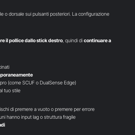
le o dorsale sui pulsanti posteriori. La configurazione
e il pollice dallo stick destro
, quindi di
continuare a
inati
emporaneamente
er pro (come SCUF o DualSense Edge)
l tuo stile
io rischi di premere a vuoto o premere per errore
cuni hanno input lag o struttura fragile
ndi