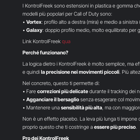
I KontrolFreek sono estensioni in plastica e gomma che s
modelli più popolari per Call of Duty sono:
•
Vortex
: profilo alto a destra (mira) e medio a sinistr
•
Galaxy
: doppio profilo medio, molto equilibrato per g
Link KontrolFreek
qua
Perché funzionano?
La logica dietro i KontrolFreek è molto semplice, ma ef
e quindi
la precisione nei movimenti piccoli
. Più alte
Nel concreto, questo ti permette di:
• Fare
correzioni più delicate
durante il tracking dei 
•
Agganciare il bersaglio
senza esagerare col movim
• Mantenere una
sensibilità più alta
, ma con maggiore
Non è un effetto placebo. La leva più lunga ti impone d
proprio questo che ti costringe a
essere più preciso
.
Pro dei KontrolFreek