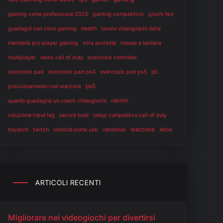
gaming competitivo
gaming come professione 2025
giochi fps
health
guadagni con corsi gaming
lavoro videogiochi italia
mentalità pro player gaming
mira assistita
mouse e tastiera
multiplayer
news call of duty
overclock controller
pc
overclock pad
overclock pad ps4
overclock pad ps5
ps5
posizionamento cod warzone
rebirth
quanto guadagna un coach videogiochi
riduzione input lag
secure boot
setup competitivo call of duty
warzone
twitch
verdansk
xbox
treyarch
velocità porta usb
ARTICOLI RECENTI
Migliorare nei videogiochi per divertirsi