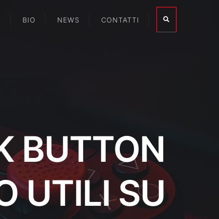
I
BIO
NEWS
CONTATTI
K BUTTON
O UTILI SU