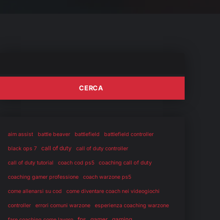
aim assist
battle beaver
battlefield
battlefield controller
call of duty
black ops 7
call of duty controller
coaching call of duty
call of duty tutorial
coach cod ps5
coaching gamer professione
coach warzone ps5
come allenarsi su cod
come diventare coach nei videogiochi
controller
errori comuni warzone
esperienza coaching warzone
fps
gaming
gamer
fare coaching come lavoro