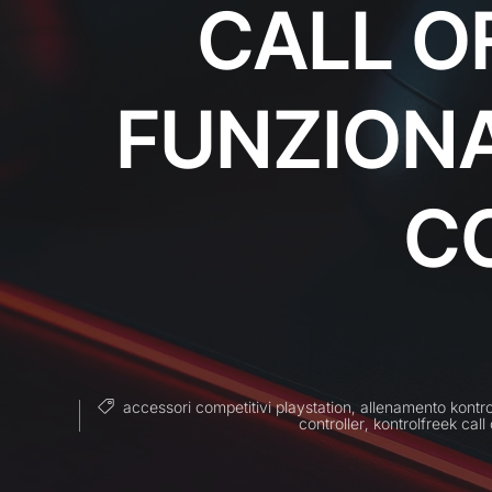
CALL O
FUNZIONA
C
accessori competitivi playstation
,
allenamento kontro
controller
,
kontrolfreek call