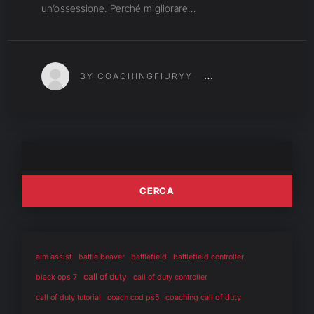
un’ossessione. Perché migliorare…
BY COACHINGFIURYY
aim assist
battle beaver
battlefield
battlefield controller
call of duty
black ops 7
call of duty controller
coaching call of duty
call of duty tutorial
coach cod ps5