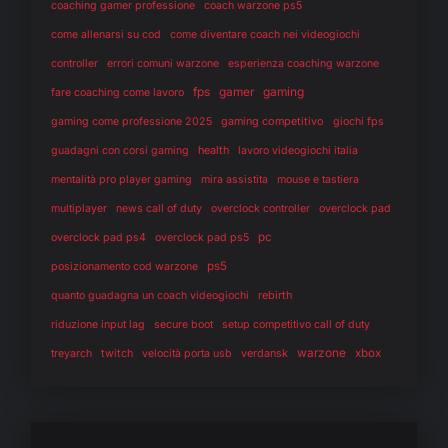
coaching gamer professione
coach warzone ps5
come allenarsi su cod
come diventare coach nei videogiochi
controller
errori comuni warzone
esperienza coaching warzone
fps
gaming
gamer
fare coaching come lavoro
gaming competitivo
gaming come professione 2025
giochi fps
health
guadagni con corsi gaming
lavoro videogiochi italia
mentalità pro player gaming
mira assistita
mouse e tastiera
multiplayer
news call of duty
overclock controller
overclock pad
pc
overclock pad ps4
overclock pad ps5
ps5
posizionamento cod warzone
rebirth
quanto guadagna un coach videogiochi
riduzione input lag
secure boot
setup competitivo call of duty
warzone
twitch
verdansk
xbox
treyarch
velocità porta usb