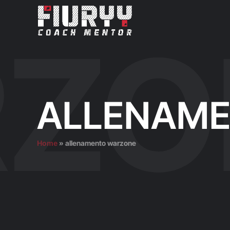
ALLENAM
Home
»
allenamento warzone