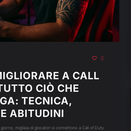
IGLIORARE A CALL
TUTTO CIÒ CHE
GA: TECNICA,
E ABITUDINI
 giorno, migliaia di giocatori si connettono a Call of Duty