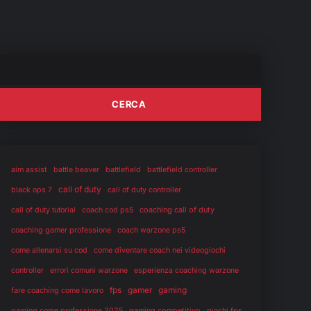
aim assist
battle beaver
battlefield
battlefield controller
call of duty
black ops 7
call of duty controller
coaching call of duty
call of duty tutorial
coach cod ps5
coaching gamer professione
coach warzone ps5
come allenarsi su cod
come diventare coach nei videogiochi
controller
errori comuni warzone
esperienza coaching warzone
fps
gaming
gamer
fare coaching come lavoro
gaming competitivo
gaming come professione 2025
giochi fps