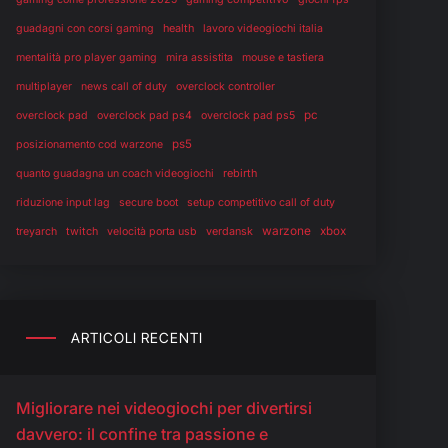
health
guadagni con corsi gaming
lavoro videogiochi italia
mentalità pro player gaming
mira assistita
mouse e tastiera
multiplayer
news call of duty
overclock controller
pc
overclock pad
overclock pad ps4
overclock pad ps5
ps5
posizionamento cod warzone
rebirth
quanto guadagna un coach videogiochi
riduzione input lag
secure boot
setup competitivo call of duty
warzone
twitch
verdansk
xbox
treyarch
velocità porta usb
ARTICOLI RECENTI
Migliorare nei videogiochi per divertirsi
davvero: il confine tra passione e