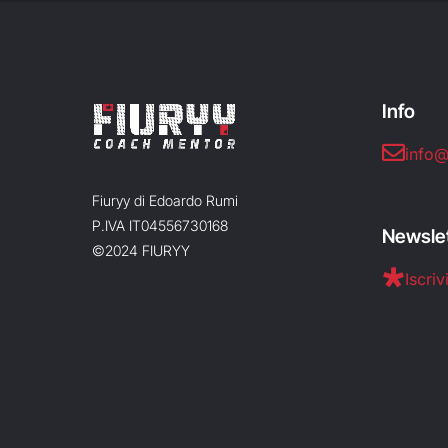
Info
info@
Fiuryy di Edoardo Rumi
P.IVA IT04556730168
Newsle
©2024 FIURYY
Iscrivi