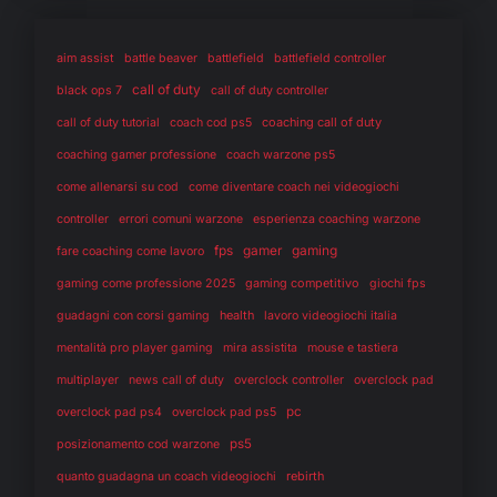
aim assist
battle beaver
battlefield
battlefield controller
call of duty
black ops 7
call of duty controller
coaching call of duty
call of duty tutorial
coach cod ps5
coaching gamer professione
coach warzone ps5
come allenarsi su cod
come diventare coach nei videogiochi
controller
errori comuni warzone
esperienza coaching warzone
fps
gaming
gamer
fare coaching come lavoro
gaming competitivo
gaming come professione 2025
giochi fps
health
guadagni con corsi gaming
lavoro videogiochi italia
mentalità pro player gaming
mira assistita
mouse e tastiera
multiplayer
news call of duty
overclock controller
overclock pad
pc
overclock pad ps4
overclock pad ps5
ps5
posizionamento cod warzone
rebirth
quanto guadagna un coach videogiochi