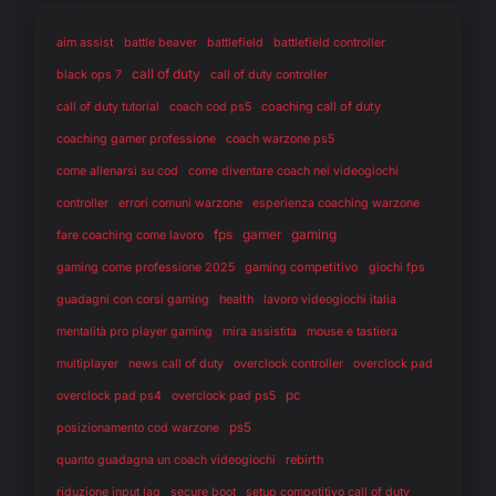
aim assist
battle beaver
battlefield
battlefield controller
call of duty
black ops 7
call of duty controller
coaching call of duty
call of duty tutorial
coach cod ps5
coaching gamer professione
coach warzone ps5
come allenarsi su cod
come diventare coach nei videogiochi
controller
errori comuni warzone
esperienza coaching warzone
fps
gaming
gamer
fare coaching come lavoro
gaming competitivo
gaming come professione 2025
giochi fps
health
guadagni con corsi gaming
lavoro videogiochi italia
mentalità pro player gaming
mira assistita
mouse e tastiera
multiplayer
news call of duty
overclock controller
overclock pad
pc
overclock pad ps4
overclock pad ps5
ps5
posizionamento cod warzone
rebirth
quanto guadagna un coach videogiochi
riduzione input lag
secure boot
setup competitivo call of duty