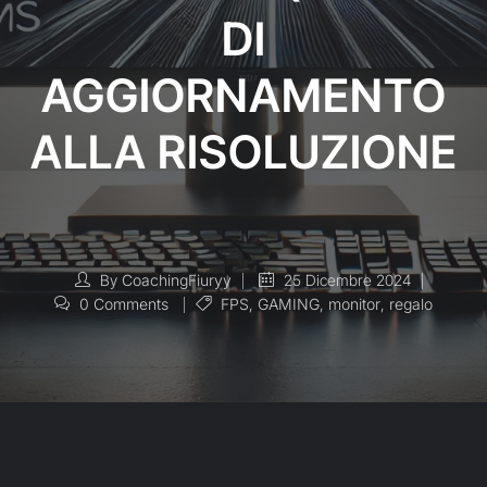
DI
AGGIORNAMENTO
ALLA RISOLUZIONE
By
CoachingFiuryy
25 Dicembre 2024
0 Comments
FPS
,
GAMING
,
monitor
,
regalo