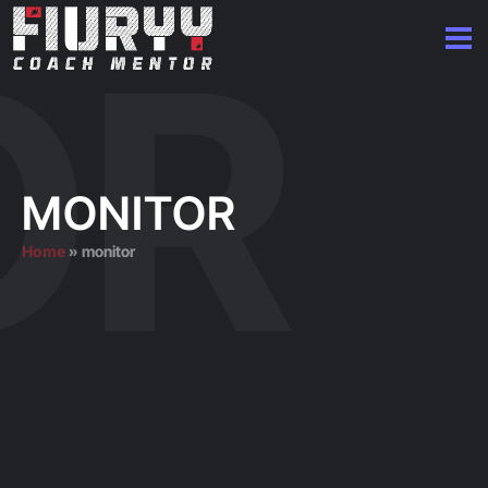
MONITOR
Home
»
monitor