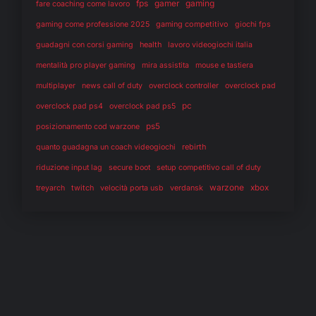
fps
gaming
gamer
fare coaching come lavoro
gaming competitivo
gaming come professione 2025
giochi fps
health
guadagni con corsi gaming
lavoro videogiochi italia
mentalità pro player gaming
mira assistita
mouse e tastiera
multiplayer
news call of duty
overclock controller
overclock pad
pc
overclock pad ps4
overclock pad ps5
ps5
posizionamento cod warzone
rebirth
quanto guadagna un coach videogiochi
riduzione input lag
secure boot
setup competitivo call of duty
warzone
twitch
verdansk
xbox
treyarch
velocità porta usb
Migliorare nei videogiochi per divertirsi
davvero: il confine tra passione e ossessione