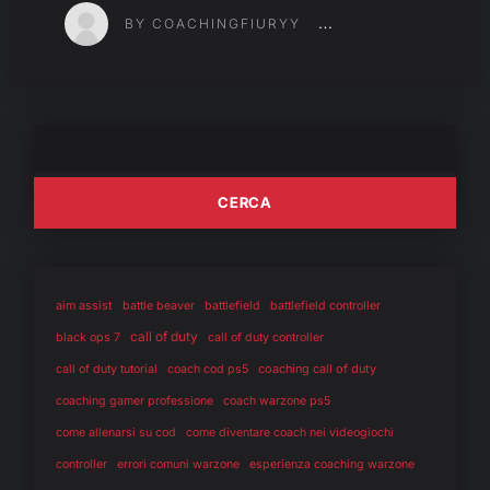
BY COACHINGFIURYY
aim assist
battle beaver
battlefield
battlefield controller
call of duty
black ops 7
call of duty controller
coaching call of duty
call of duty tutorial
coach cod ps5
coaching gamer professione
coach warzone ps5
come allenarsi su cod
come diventare coach nei videogiochi
controller
errori comuni warzone
esperienza coaching warzone