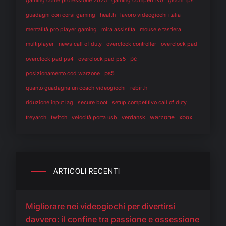
gaming competitivo
gaming come professione 2025
giochi fps
health
guadagni con corsi gaming
lavoro videogiochi italia
mentalità pro player gaming
mira assistita
mouse e tastiera
multiplayer
news call of duty
overclock controller
overclock pad
pc
overclock pad ps4
overclock pad ps5
ps5
posizionamento cod warzone
rebirth
quanto guadagna un coach videogiochi
riduzione input lag
secure boot
setup competitivo call of duty
warzone
twitch
verdansk
xbox
treyarch
velocità porta usb
ARTICOLI RECENTI
Migliorare nei videogiochi per divertirsi
davvero: il confine tra passione e ossessione