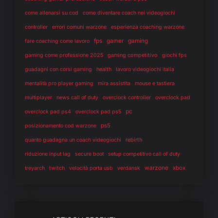
come allenarsi su cod
come diventare coach nei videogiochi
controller
errori comuni warzone
esperienza coaching warzone
fps
gaming
gamer
fare coaching come lavoro
gaming competitivo
gaming come professione 2025
giochi fps
health
guadagni con corsi gaming
lavoro videogiochi italia
mentalità pro player gaming
mira assistita
mouse e tastiera
multiplayer
news call of duty
overclock controller
overclock pad
pc
overclock pad ps4
overclock pad ps5
ps5
posizionamento cod warzone
rebirth
quanto guadagna un coach videogiochi
riduzione input lag
secure boot
setup competitivo call of duty
warzone
twitch
verdansk
xbox
treyarch
velocità porta usb