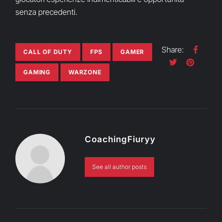
senza precedenti.
Share:
CALL OF DUTY
FPS
GAMER
GAMING
WARZONE
CoachingFiuryy
See all author posts