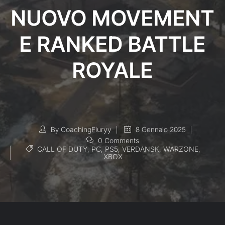
NUOVO MOVEMENT
E RANKED BATTLE
ROYALE
By
CoachingFiuryy
8 Gennaio 2025
0 Comments
CALL OF DUTY
,
PC
,
PS5
,
VERDANSK
,
WARZONE
,
XBOX