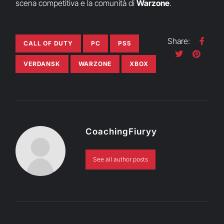
scena competitiva e la comunità di
Warzone
.
Share:
CALL OF DUTY
PC
PS5
VERDANSK
WARZONE
XBOX
CoachingFiuryy
See all author posts