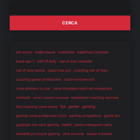
aim assist
battle beaver
battlefield
battlefield controller
call of duty
black ops 7
call of duty controller
coaching call of duty
call of duty tutorial
coach cod ps5
coaching gamer professione
coach warzone ps5
come allenarsi su cod
come diventare coach nei videogiochi
controller
errori comuni warzone
esperienza coaching warzone
fps
gaming
gamer
fare coaching come lavoro
gaming competitivo
gaming come professione 2025
giochi fps
health
guadagni con corsi gaming
lavoro videogiochi italia
mentalità pro player gaming
mira assistita
mouse e tastiera