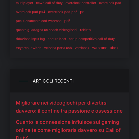
multiplayer
news call of duty
overclock controller
overclock pad
pc
overclock pad ps4
overclock pad ps5
ps5
posizionamento cod warzone
rebirth
quanto guadagna un coach videogiochi
riduzione input lag
secure boot
setup competitivo call of duty
warzone
twitch
verdansk
xbox
treyarch
velocità porta usb
ARTICOLI RECENTI
Migliorare nei videogiochi per divertirsi
davvero: il confine tra passione e ossessione
Quanto la connessione influisce sul gaming
online (e come migliorarla davvero su Call of
Duty)