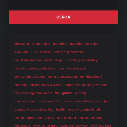
aim assist
battle beaver
battlefield
battlefield controller
call of duty
black ops 7
call of duty controller
coaching call of duty
call of duty tutorial
coach cod ps5
coaching gamer professione
coach warzone ps5
come allenarsi su cod
come diventare coach nei videogiochi
controller
errori comuni warzone
esperienza coaching warzone
fps
gaming
gamer
fare coaching come lavoro
gaming competitivo
gaming come professione 2025
giochi fps
health
guadagni con corsi gaming
lavoro videogiochi italia
mentalità pro player gaming
mira assistita
mouse e tastiera
multiplayer
news call of duty
overclock controller
overclock pad