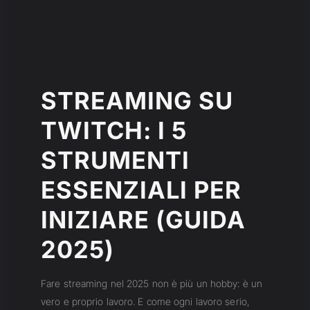
STREAMING SU
TWITCH: I 5
STRUMENTI
ESSENZIALI PER
INIZIARE (GUIDA
2025)
Fare streaming nel 2025 non è più un hobby: è un
vero e proprio lavoro. E come ogni lavoro serio,