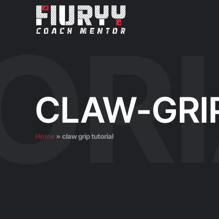
CLAW-GRI
Home
»
claw grip tutorial