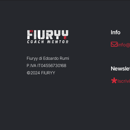
Info
info@
Fiuryy di Edoardo Rumi
P.IVA IT04556730168
Newsle
©2024 FIURYY
Iscrivi