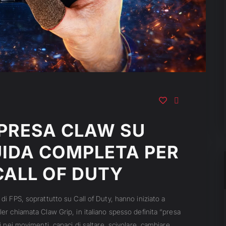
PRESA CLAW SU
IDA COMPLETA PER
CALL OF DUTY
 di FPS, soprattutto su Call of Duty, hanno iniziato a
ler chiamata Claw Grip, in italiano spesso definita “presa
ci nei movimenti, capaci di saltare, scivolare, cambiare