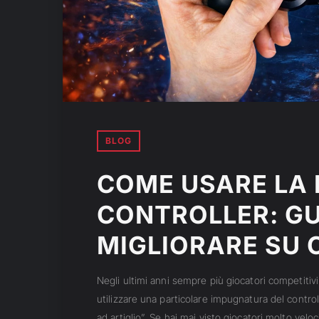
BLOG
COME USARE LA 
CONTROLLER: GU
MIGLIORARE SU 
Negli ultimi anni sempre più giocatori competitivi
utilizzare una particolare impugnatura del control
ad artiglio”. Se hai mai visto giocatori molto velo