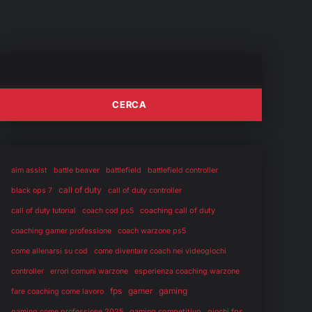
aim assist
battle beaver
battlefield
battlefield controller
call of duty
black ops 7
call of duty controller
coaching call of duty
call of duty tutorial
coach cod ps5
coaching gamer professione
coach warzone ps5
come allenarsi su cod
come diventare coach nei videogiochi
controller
errori comuni warzone
esperienza coaching warzone
fps
gaming
gamer
fare coaching come lavoro
gaming competitivo
gaming come professione 2025
giochi fps