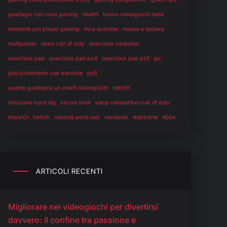
health
guadagni con corsi gaming
lavoro videogiochi italia
mentalità pro player gaming
mira assistita
mouse e tastiera
multiplayer
news call of duty
overclock controller
pc
overclock pad
overclock pad ps4
overclock pad ps5
ps5
posizionamento cod warzone
rebirth
quanto guadagna un coach videogiochi
riduzione input lag
secure boot
setup competitivo call of duty
warzone
twitch
verdansk
xbox
treyarch
velocità porta usb
ARTICOLI RECENTI
Migliorare nei videogiochi per divertirsi
davvero: il confine tra passione e