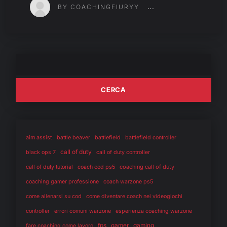
BY COACHINGFIURYY
aim assist
battle beaver
battlefield
battlefield controller
call of duty
black ops 7
call of duty controller
coaching call of duty
call of duty tutorial
coach cod ps5
coaching gamer professione
coach warzone ps5
come allenarsi su cod
come diventare coach nei videogiochi
controller
errori comuni warzone
esperienza coaching warzone
fps
gaming
gamer
fare coaching come lavoro