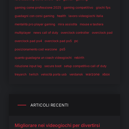
gaming competitivo
gaming come professione 2025
giochi fps
health
guadagni con corsi gaming
lavoro videogiochi italia
mentalità pro player gaming
mira assistita
mouse e tastiera
multiplayer
news call of duty
overclock controller
overclock pad
pc
overclock pad ps4
overclock pad ps5
ps5
posizionamento cod warzone
rebirth
quanto guadagna un coach videogiochi
riduzione input lag
secure boot
setup competitivo call of duty
warzone
twitch
verdansk
xbox
treyarch
velocità porta usb
ARTICOLI RECENTI
Migliorare nei videogiochi per divertirsi