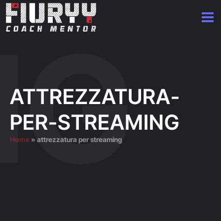
ATTREZZATURA-
PER-STREAMING
Home
»
attrezzatura per streaming