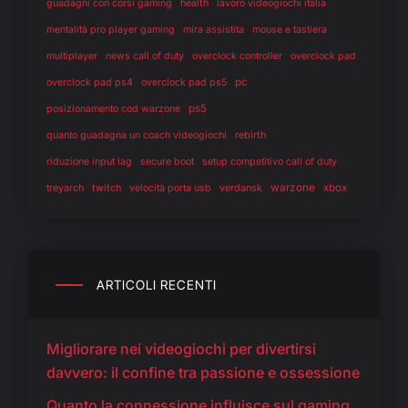
health
guadagni con corsi gaming
lavoro videogiochi italia
mentalità pro player gaming
mira assistita
mouse e tastiera
multiplayer
news call of duty
overclock controller
overclock pad
pc
overclock pad ps4
overclock pad ps5
ps5
posizionamento cod warzone
rebirth
quanto guadagna un coach videogiochi
riduzione input lag
secure boot
setup competitivo call of duty
warzone
twitch
verdansk
xbox
treyarch
velocità porta usb
ARTICOLI RECENTI
Migliorare nei videogiochi per divertirsi
davvero: il confine tra passione e ossessione
Quanto la connessione influisce sul gaming