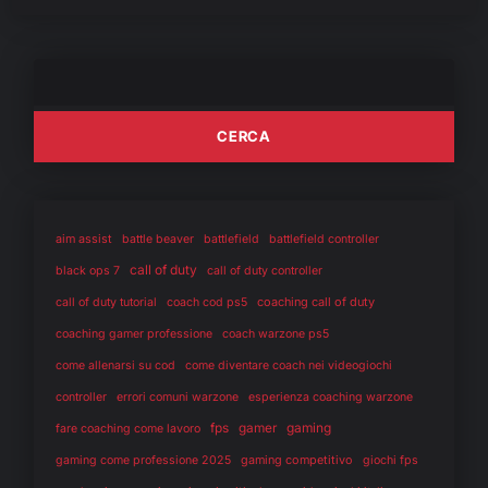
aim assist
battle beaver
battlefield
battlefield controller
call of duty
black ops 7
call of duty controller
coaching call of duty
call of duty tutorial
coach cod ps5
coaching gamer professione
coach warzone ps5
come allenarsi su cod
come diventare coach nei videogiochi
controller
errori comuni warzone
esperienza coaching warzone
fps
gaming
gamer
fare coaching come lavoro
gaming competitivo
gaming come professione 2025
giochi fps