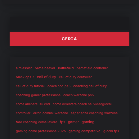
aim assist
battle beaver
battlefield
battlefield controller
call of duty
black ops 7
call of duty controller
coaching call of duty
call of duty tutorial
coach cod ps5
coaching gamer professione
coach warzone ps5
come allenarsi su cod
come diventare coach nei videogiochi
controller
errori comuni warzone
esperienza coaching warzone
fps
gaming
gamer
fare coaching come lavoro
gaming competitivo
gaming come professione 2025
giochi fps