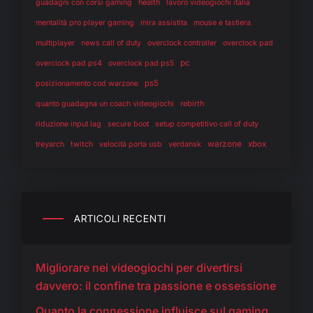
health
guadagni con corsi gaming
lavoro videogiochi italia
mentalità pro player gaming
mira assistita
mouse e tastiera
multiplayer
news call of duty
overclock controller
overclock pad
pc
overclock pad ps4
overclock pad ps5
ps5
posizionamento cod warzone
rebirth
quanto guadagna un coach videogiochi
riduzione input lag
secure boot
setup competitivo call of duty
warzone
twitch
verdansk
xbox
treyarch
velocità porta usb
ARTICOLI RECENTI
Migliorare nei videogiochi per divertirsi
davvero: il confine tra passione e ossessione
Quanto la connessione influisce sul gaming