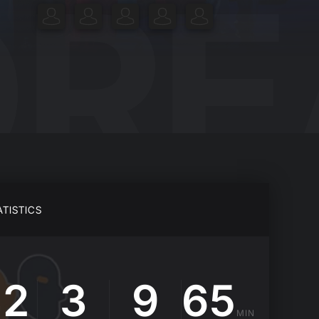
ATISTICS
42
3
9
65
MIN