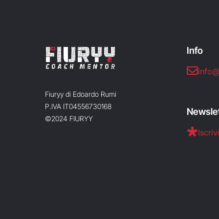
Info
info@
Fiuryy di Edoardo Rumi
P.IVA IT04556730168
Newsle
©2024 FIURYY
Iscrivi