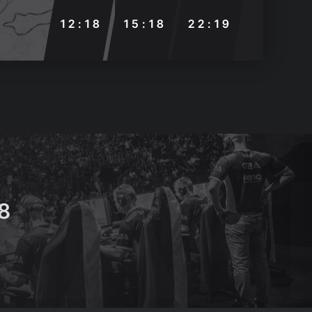
12:18
15:18
22:19
8