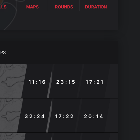
LLS
MAPS
ROUNDS
DURATION
PS
11:16
23:15
17:21
32:24
17:22
20:14