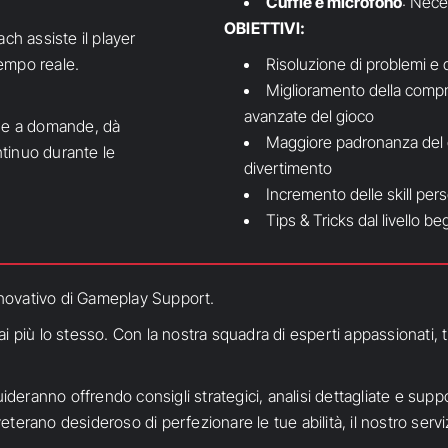
Cuffie e microfono
: Nece
OBIETTIVI:
ch assiste il player
empo reale.
Risoluzione di problemi e 
Miglioramento della comp
avanzate del gioco
nde a domande, dà
Maggiore padronanza del g
ntinuo durante le
divertimento
Incremento delle skill pers
Tips & Tricks dal livello be
innovativo di Gameplay Support.
 più lo stesso. Con la nostra squadra di esperti appassionati, ti
guideranno offrendo consigli strategici, analisi dettagliate e su
veterano desideroso di perfezionare le tue abilità, il nostro serviz