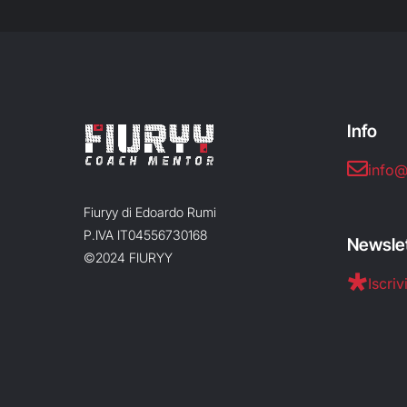
Info
info@
Fiuryy di Edoardo Rumi
P.IVA IT04556730168
Newsle
©2024 FIURYY
Iscrivi