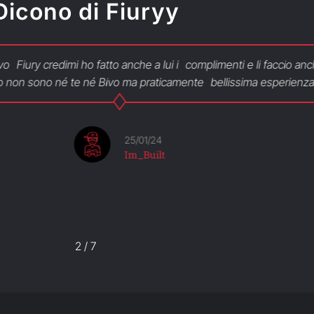
Dicono di Fiuryy
y credimi ho fatto anche a lui i complimenti e li faccio anche a 
sono né te né Bivo ma praticamente bellissima esperienza conti
25/01/24
Im_Built
2
/
7